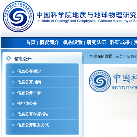
首页
概况简介
机构设置
研究队伍
科研成果
│
│
│
│
│
您现在的位置：
首页
>
信息
信息公开
信息公开规定
信息公开指南
信息公开目录
依申请公开
信息公开年度报告
信息公开联系方式