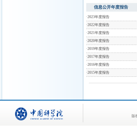
信息公开年度报告
·
2023年度报告
·
2022年度报告
·
2021年度报告
·
2020年度报告
·
2019年度报告
·
2017年度报告
·
2016年度报告
·
2015年度报告
版权