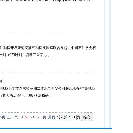
ymposium on Geophysical & Geochemical
油勘探开发研究院油气勘探实验室联合发起，中国石油学会石
973计划）项目联合举办，...
0]
地质力学重点实验室和二滩水电开发公司联合承办的“高地应
丽莱大酒店举行。我所伍法权研...
5页
上一页
51
52
53
下一页
尾页
转到第
页