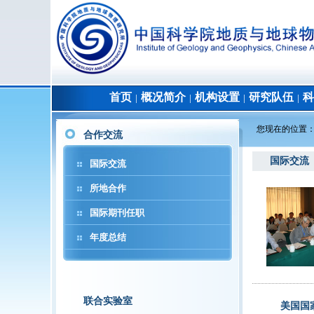
首页
概况简介
机构设置
研究队伍
科
│
│
│
│
您现在的位置
合作交流
国际交流
国际交流
所地合作
国际期刊任职
年度总结
联合实验室
美国国