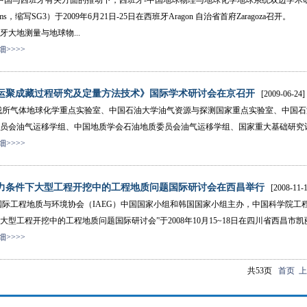
班牙有关方面的推动下，西班牙-中国地球物理与地球化学地球系统双边学术研讨会（Spain-China S
tems，缩写SG3）于2009年6月21日-25日在西班牙Aragon 自治省首府Zaragoza召开。
地测量与地球物...
>>>>
运聚成藏过程研究及定量方法技术》国际学术研讨会在京召开
[2009-06-24]
气体地球化学重点实验室、中国石油大学油气资源与探测国家重点实验室、中国石
员会油气运移学组、中国地质学会石油地质委员会油气运移学组、国家重大基础研究计划（
>>>>
力条件下大型工程开挖中的工程地质问题国际研讨会在西昌举行
[2008-11-1
工程地质与环境协会（IAEG）中国国家小组和韩国国家小组主办，中国科学院工程
大型工程开挖中的工程地质问题国际研讨会”于2008年10月15~18日在四川省西昌市凯
>>>>
共53页
首页
上