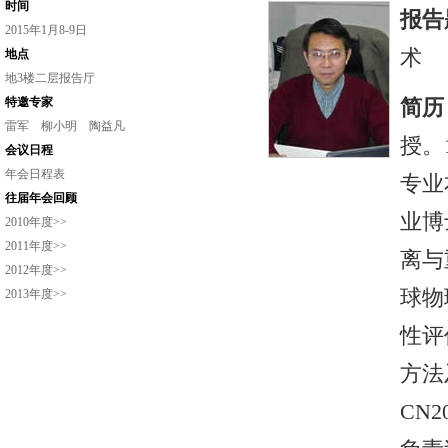
时间
报告
2015年1月8-9日
术
地点
地3楼二层报告厅
特邀专家
简历
雷军
柳小明
陶益凡
授。
会议日程
年会日程表
专业
往届年会回顾
业博
2010年度>>
2011年度>>
离与
2012年度>>
球物
2013年度>>
性评
方法
CN2