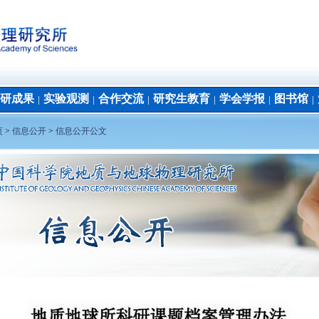
研成果
实验观测
合作交流
研究生教育
学会学报
图书馆
│
│
│
│
│
│
页
>
信息公开
>
信息公开公文