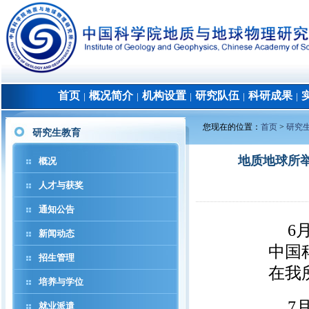
首页
概况简介
机构设置
研究队伍
科研成果
│
│
│
│
│
您现在的位置：
首页
>
研究
研究生教育
地质地球所
概况
人才与获奖
通知公告
6
新闻动态
中国
招生管理
在我
培养与学位
7
就业派遣