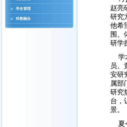
赵亮
学生管理
研究
科教融合
他希
围、
研学
学
员、
安研
属部
研究
台，
景。
夏