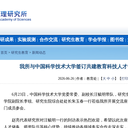
研成果
实验观测
合作交流
研究生教育
学会学报
图书馆
│
│
│
│
│
│
：
首页
>
研究生教育
>
新闻动态
我所与中国科学技术大学签订共建教育科技人才
2026-06-26
| 作者：
教育处 | 【
大
中
小
】【
打
6月23日，中国科学技术大学党委常委、副校长汪毓明带队，研究
学院副院长李锐、研究生院综合处处长朱玉春一行莅临我所开展交流座
门成员参会。
赵亮代表研究所对汪毓明一行的到访表示热烈欢迎，希望以此次座
人才储备、师资队伍等核心优势，持续推动各领域务实合作走深走实，