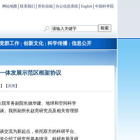
网站地图
│
联系我们
│
所长信箱
│
办公信息系统
│
English
│
中国科学院
党群工作
创新文化
科学传播
信息公开
│
│
│
一体发展示范区框架协议
印
】【
关闭
】
生院常务副院长姚华建、地球和空间科学
谈。我所副所长赵亮研究员及相关管理部
谈交流为新起点，依托双方的科研平台、
并介绍了研究所基本情况、科研布局及研