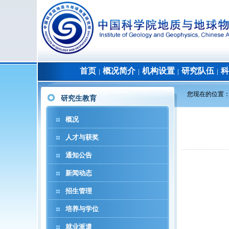
首页
概况简介
机构设置
研究队伍
科
│
│
│
│
您现在的位置
研究生教育
概况
人才与获奖
通知公告
新闻动态
招生管理
培养与学位
就业派遣