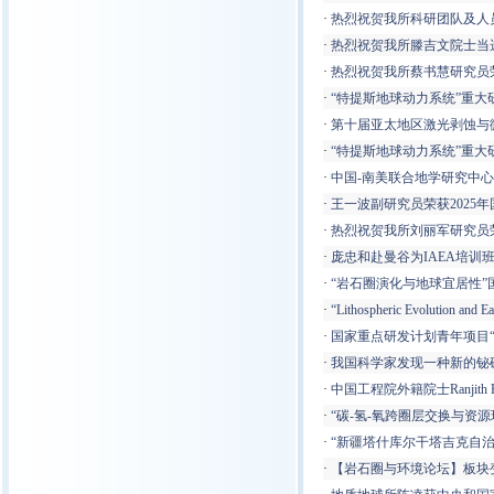
·
热烈祝贺我所科研团队及人
·
热烈祝贺我所滕吉文院士当选
·
热烈祝贺我所蔡书慧研究员
·
“特提斯地球动力系统”重大
·
第十届亚太地区激光剥蚀与微区
·
“特提斯地球动力系统”重
·
中国-南美联合地学研究中心
·
王一波副研究员荣获2025年国际岩石圈计
·
热烈祝贺我所刘丽军研究员荣
·
庞忠和赴曼谷为IAEA培训
·
“岩石圈演化与地球宜居性”
·
“Lithospheric Evolution an
·
国家重点研发计划青年项目“大
·
我国科学家发现一种新的铋
·
中国工程院外籍院士Ranjith 
·
“碳-氢-氧跨圈层交换与资
·
“新疆塔什库尔干塔吉克自
·
【岩石圈与环境论坛】板块