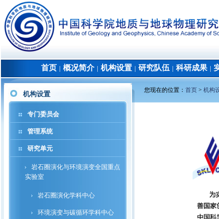
首页
概况简介
机构设置
研究队伍
科研成果
│
│
│
│
│
您现在的位置：
首页
>
机构
机构设置
专门委员会
管理系统
研究单元
岩石圈演化与环境演变全国重点
实验室
岩石圈演化学科中心
环境演变与碳循环学科中心