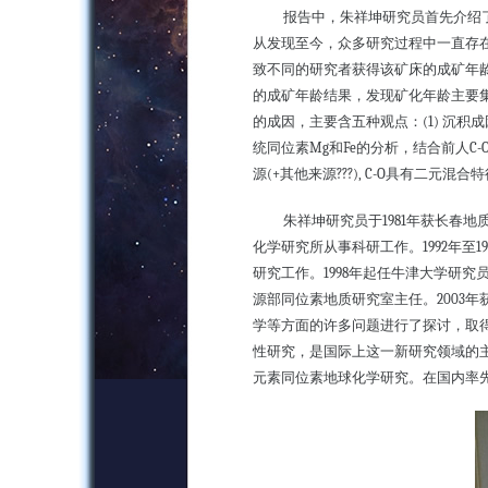
报告中，朱祥坤研究员首先介绍
从发现至今，众多研究过程中一直存
致不同的研究者获得该矿床的成矿年
的成矿年龄结果，发现矿化年龄主要
的成因，主要含五种观点：
(1)
沉积成
统同位素
Mg
和
Fe
的分析，结合前人
C-
源
(+
其他来源
???), C-O
具有二元混合特
朱祥坤研究员于
1981
年获长春地
化学研究所从事科研工作。
1992
年至
1
研究工作。
1998
年起任牛津大学研究
源部同位素地质研究室主任。
2003
年
学等方面的许多问题进行了探讨，取
性研究，是国际上这一新研究领域的
元素同位素地球化学研究。在国内率