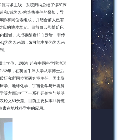
来源两条主线，系统归纳总结了该矿床
造和
/
或岩浆
-
构造热事件的叠加，导
年龄和同位素组成，并结合前人已有
对应的地质意义。目前白云鄂博矿床
内围岩、火成碳酸岩和白云岩，非传
-Mg
为岩浆来源，
Sr
可能主要为岩浆来
制。
硕士学位。
1988
年起在中国科学院地球
1998
年，在英国牛津大学从事博士后
质研究所同位素研究室主任、国土资
床学、地球化学、宇宙化学与环境科
学等方面进行了一系列开创性与奠基
表论文
50
余篇。目前主要从事非传统
位素在地球科学中的应用。