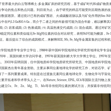
了世界最大的白云鄂博稀土
-
多金属矿床的研究历程，基于成矿时代和成矿物质
在争论的焦点和热点问题。到目前为止，由于研究的样品可能受到后期热液的改
龄数据迥异。通过统计已有的成矿围岩、火成碳酸岩脉以及与矿化作用的
Sm-Nd
集中在
约
1.3 Ga
和
0.4 Ga
，而介于二者之间的年龄很可能为混合年龄，难以解释其
因
; (2)
岩浆成因
; (3)
热液成因
; (4)
高温热液交代成因
; (5)
混合成因。通过对矿区
O
稳定同位素和类似端元
Fe-Mg
同位素的综合对比研究，表明
Nd
可能为幔源，
Fe
征。最后提出了综合的成因模式，来解释
REE, Nb, Fe, Mg
等金属富集的过程和机
质学院地质学专业学士学位，
1988
年获中国科学院地球化学研究所地球化学专业
993
年，英国剑桥大学访问学者。
1997
年获英国剑桥大学大学博士学位。
1997
年至
员。
2002
年应聘回国，任中国地质科学院地质研究所研究员、中国地质科学院地
获国家杰出青年基金资助。主要从事同位素地球化学的研究工作，对岩石学、矿
得了一系列重要成果。特别是在过渡族元素同位素地球化学、生物化学与宇宙化
主要开拓者和学术带头人之一。在
Nature, Science, EPSL, GCA
等国际主流刊物上发
先建立
Cu
、
Fe
、
Zn
、
Mg
、
Ti
、
Mo
等非传统同位素的测试方法，并探索非传统同