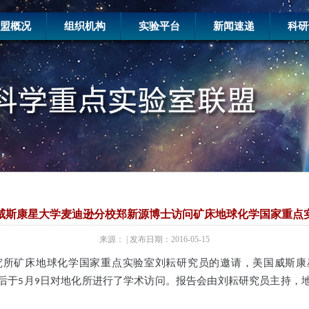
盟概况
组织机构
实验平台
新闻速递
科研
威斯康星大学麦迪逊分校郑新源博士访问矿床地球化学国家重点
来源： | 发布日期：2016-05-15
究所矿床地球化学国家重点实验室刘耘研究员的邀请，美国威斯康
后于
月
日对地化所进行了学术访问。报告会由刘耘研究员主持，
5
9