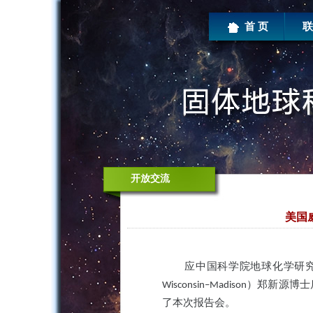
首 页
联
开放交流
美国
应中国科学院地球化学研
）郑新源博士
Wisconsin–Madison
了本次报告会。