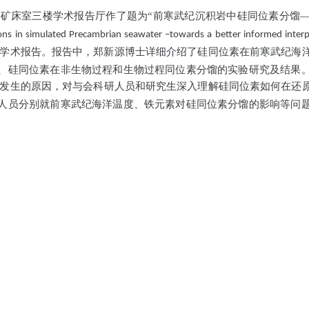
矿床室三楼学术报告厅作了题为“前寒武纪沉积岩中硅同位素分馏
tions in simulated Precambrian seawater –towards a better informed interp
学术报告。报告中，郑新源博士详细介绍了硅同位素在前寒武纪海
、硅同位素在非生物过程和生物过程同位素分馏的实验研究及结果
发生的原因，对与会科研人员和研究生深入理解硅同位素如何在还
人员分别就前寒武纪海洋温度、铁元素对硅同位素分馏的影响等问