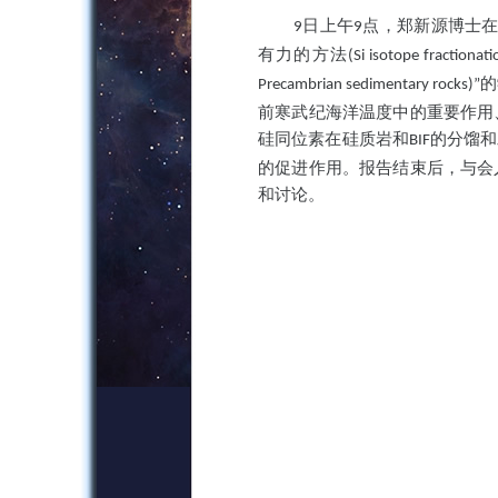
日上午
点，郑新源博士在
9
9
有力的方法
(Si isotope fractiona
的
Precambrian sedimentary rocks)”
前寒武纪海洋温度中的重要作用
硅同位素在硅质岩和
的分馏和
BIF
的促进作用。报告结束后，与会
和讨论。