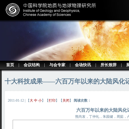
首页
|
会议结构
|
与会专家
|
会场快讯
|
所长致辞
|
十大科技成果——六百万年以来的大陆风化
2011-01-12
| 【
大
中
小
】【
打印
】【
关闭
】
阅读次数：
六百万年以来的大陆风化
熊尚发，丁仲礼，朱园健，周茹，