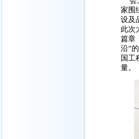
会
家围
设及
此次
篇章
沿”
国工
量。