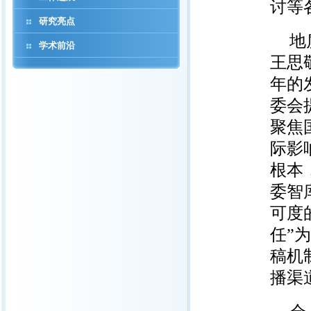
讨等
研究亮点
地
学术前沿
王思
年的
委会
聚焦
际影
根本
委智
可度
任”
稿机
播渠