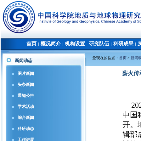
首页
概况简介
机构设置
研究队伍
科研成果
│
│
│
│
│
您现在的位置：
首页
>
新闻
新闻动态
薪火传
图片新闻
头条新闻
通知公告
2
学术活动
中国
综合新闻
开。
科研动态
辑部
工作进展