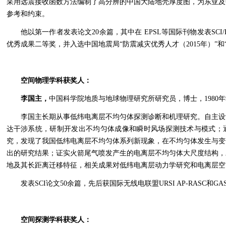
采用远震接收函数方法编制了高分辨的中国大陆地壳厚度图，为东亚及
参考和约束。
他以第一作者发表论文
20
余篇，其中在
EPSL
等国际刊物发表
SCI/
优秀成果二等奖，并入选中国地震局“防震减灾优秀人才（
2015
年）”和
空间物理学科获奖人：
李国主，
中国科学院地质与地球物理研究所研究员，博士，
1980
年
李国主长期从事低纬电离层不均匀体探测诊断和机理研究。自主设
达干涉系统，研制开发出不均匀体成像和瞬时风场探测技术与模式；
究，发现了我国低纬电离层不均匀体系列新现象，在不均匀体发生与变
出的研究结果；证实火箭尾气喷发产生的电离层不均匀体大尺度结构，
地及其长距离迁移特征，相关成果对低纬电离层动力学研究和电离层空
发表
SCI
论文
50
余篇，先后获国际无线电联盟
URSI AP-RASC
和
GA
空间探测学科获奖人：