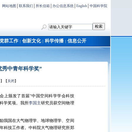
网站地图
│
联系我们
│
所长信箱
│
办公信息系统
│
English
│
中国科学院
党群工作
创新文化
科学传播
信息公开
│
│
│
优秀中青年科学奖”
印
】【
关闭
】
会上颁发了首届“中国空间科学学会科技
科学奖项。我所
李国主
研究员获空间物理
励我国在大气物理学、地球物理学、空间
年科技工作者。中科院大气物理研究所郑