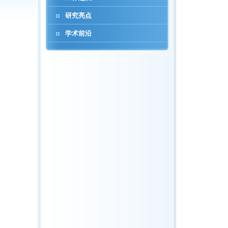
研究亮点
学术前沿