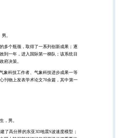
，男。
的多个瓶颈，取得了一系列创新成果；逐
效到一年，进入国际第一梯队；该系统目
政府决策。
年气象科技工作者、气象科技进步成果一等
心刊物上发表学术论文
70
余篇，其中第一
生，男。
构建了高分辨的东亚
3D
地震
S
波速度模型；