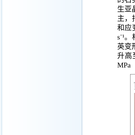
生亚
主，
和应
s⁻¹
。
英变
升高
MPa