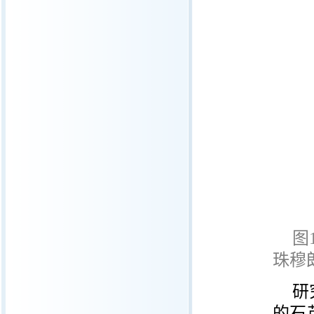
图
珠穆
研
的石