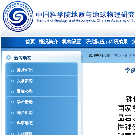
首页
概况简介
机构设置
研究队伍
科研成果
│
│
│
│
│
您现在的位置：
首页
>
新闻
新闻动态
李俊
图片新闻
头条新闻
通知公告
锂
学术活动
国家
综合新闻
晶岩
科研动态
性锂
工作进展