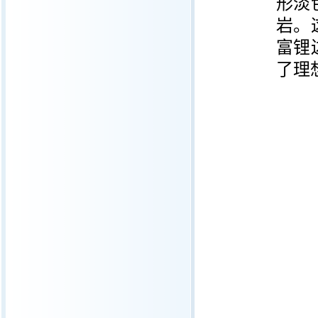
形淡
岩。
富锂
了理