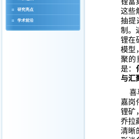
锂富
研究亮点
这些
抽提
学术前沿
制。
锂在
模型
聚的
是：
与汇
喜
嘉岗
锂矿
乔拉
清晰