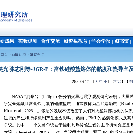
研成果
实验观测
合作交流
研究生教育
学会学报
图书馆
│
│
│
│
│
│
：
首页
>
新闻动态
>
研究亮点
笑光|张志刚等-JGR-P：富铁硅酸盐熔体的黏度和热导
2026-06-17
| 【
大
中
小
】【
打印
】【
关
NASA “洞察号” (InSight) 任务的火星地震学观测研究表明
乎完全熔融且富含铁元素的硅酸盐层，通常被称为基底熔融层（Basal Molten Layer
Khan et al., 2023）。该层的发现不仅改变了人们对火星深部结
磁场的产生和持续机制产生重要影响。然而，BML的热演化模式及其
争议。其中，一个关键争议在于控制其热传输过程的主导机制究竟是热传导（Samue
对流（Cheng et al., 2025）。这一争议很大程度上源于BML的成