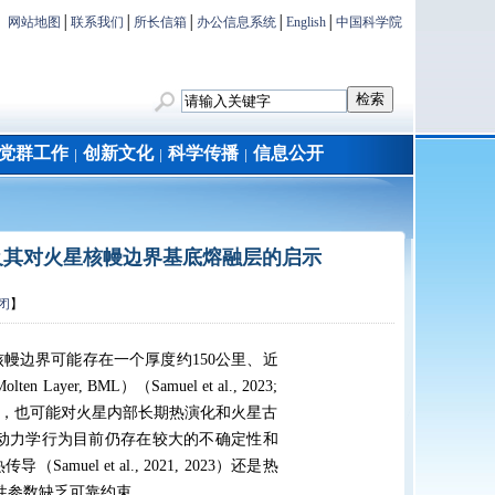
网站地图
│
联系我们
│
所长信箱
│
办公信息系统
│
English
│
中国科学院
党群工作
创新文化
科学传播
信息公开
│
│
│
率及其对火星核幔边界基底熔融层的启示
闭
】
，火星核幔边界可能存在一个厚度约150公里、近
, BML）（Samuel et al., 2023;
构的认识，也可能对火星内部长期热演化和火星古
动力学行为目前仍存在较大的不确定性和
l et al., 2021, 2023）还是热
分与物性参数缺乏可靠约束。