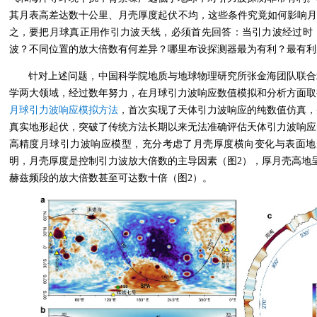
其月表高差达数十公里、月壳厚度起伏不均，这些条件究竟如何影响月
之，要把月球真正用作引力波天线，必须首先回答：当引力波经过时
波？不同位置的放大倍数有何差异？哪里布设探测器最为有利？最有利
针对上述问题，中国科学院地质与地球物理研究所张金海团队联合
学两大领域，经过数年努力，在月球引力波响应数值模拟和分析方面取
月球引力波响应模拟方法
，首次实现了天体引力波响应的纯数值仿真，
真实地形起伏，突破了传统方法长期以来无法准确评估天体引力波响应
高精度月球引力波响应模型，充分考虑了月壳厚度横向变化与表面地
明，月壳厚度是控制引力波放大倍数的主导因素（图2），厚月壳高地
赫兹频段的放大倍数甚至可达数十倍（图2）。