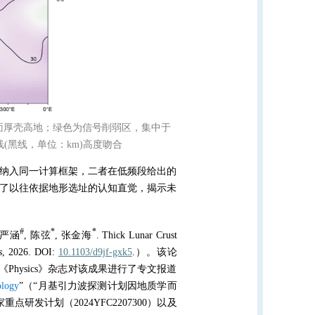
面厚壳高地；绿色为信号削弱区，集中于
(黑线，单位：km)高度吻合
纳入同一计算框架，二者在低频段给出的
了以往依据地形选址的认知直觉，揭示未
#
*
*
 严涵
, 陈弦
, 张金海
. Thick Lunar Crust
s
, 2026. DOI:
10.1103/d9jf-gxk5
.）。该论
学会《Physics》杂志对该成果进行了专文报道
ology
”（“月基引力波探测计划因地质学而
重点研发计划（2024YFC2207300）以及