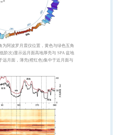
色三角为阿波罗月震仪位置，黄色与绿色五角
低阶次)显示远月面高地厚壳与 SPA 盆地
中于远月面，薄壳(橙红色)集中于近月面与