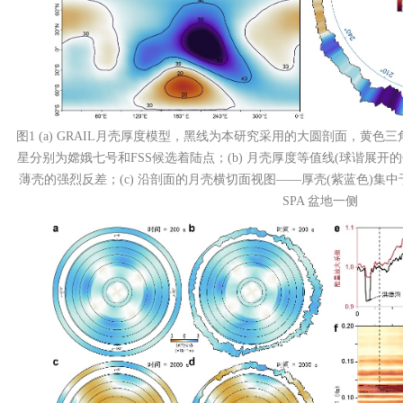
图1 (a) GRAIL月壳厚度模型，黑线为本研究采用的大圆剖面，黄
星分别为嫦娥七号和FSS候选着陆点；(b) 月壳厚度等值线(球谐展开的
薄壳的强烈反差；(c) 沿剖面的月壳横切面视图——厚壳(紫蓝色)集
SPA 盆地一侧