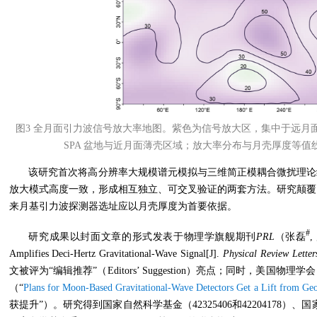
图3 全月面引力波信号放大率地图。紫色为信号放大区，集中于远月
SPA 盆地与近月面薄壳区域；放大率分布与月壳厚度等值线
该研究首次将高分辨率大规模谱元模拟与三维简正模耦合微扰理论
放大模式高度一致，形成相互独立、可交叉验证的两套方法。研究颠覆
来月基引力波探测器选址应以月壳厚度为首要依据。
#
研究成果以封面文章的形式发表于物理学旗舰期刊
PRL
（张磊
,
Amplifies Deci-Hertz Gravitational-Wave Signal[J].
Physical Review Letter
文被评为“编辑推荐”（Editors’ Suggestion）亮点；同时，美国物理
（“
Plans for Moon-Based Gravitational-Wave Detectors Get a Lift from Ge
获提升”）。研究得到国家自然科学基金（42325406和42204178）、国家