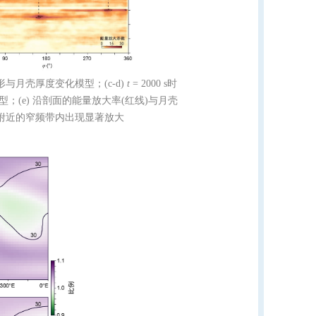
地形与月壳厚度变化模型；(c-d)
t
= 2000 s时
型；(e) 沿剖面的能量放大率(红线)与月壳
 Hz附近的窄频带内出现显著放大