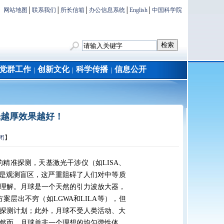
网站地图
│
联系我们
│
所长信箱
│
办公信息系统
│
English
│
中国科学院
党群工作
创新文化
科学传播
信息公开
│
│
│
壳越厚效果越好！
闭
】
波的精准探测，天基激光干涉仪（如LISA、
段仍是观测盲区，这严重阻碍了人们对中等质
理解。月球是一个天然的引力波放大器，
层出不穷（如LGWA和LILA等），但
探测计划；此外，月球不受人类活动、大
然而，月球并非一个理想的均匀弹性体，