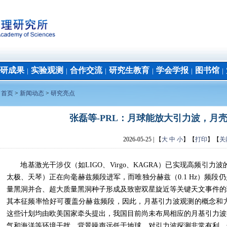
研成果
实验观测
合作交流
研究生教育
学会学报
图书馆
│
│
│
│
│
│
：
首页
>
新闻动态
>
研究亮点
张磊等-PRL：月球能放大引力波，月
2026-05-25
| 【
大
中
小
】【
打印
】【
关
地基激光干涉仪（如LIGO、Virgo、KAGRA）已实现高频引力
太极、天琴）正在向毫赫兹频段进军，而唯独分赫兹（0.1 Hz）频
量黑洞并合、超大质量黑洞种子形成及致密双星旋近等关键天文事件的
其本征频率恰好可覆盖分赫兹频段，因此，月基引力波观测的概念和方案
这些计划均由欧美国家牵头提出，我国目前尚未布局相应的月基引力波
气和海洋等环境干扰，背景噪声远低于地球，对引力波探测非常有利。