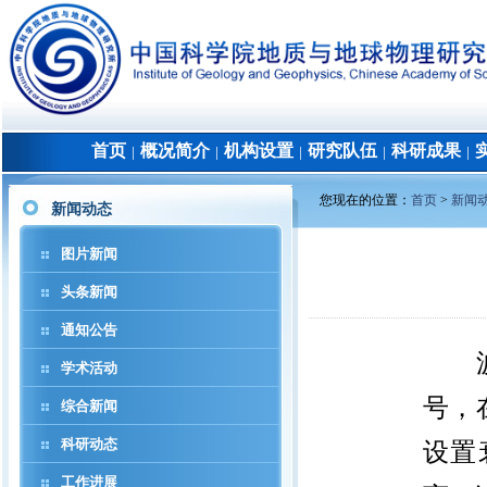
首页
概况简介
机构设置
研究队伍
科研成果
│
│
│
│
│
您现在的位置：
首页
>
新闻
新闻动态
图片新闻
头条新闻
通知公告
学术活动
号，
综合新闻
科研动态
设置
工作进展