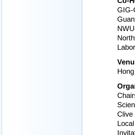
Co-H
GIG-C
Guang
NWU-H
North
Labor
Venu
Hong
Orga
Chair
Scien
Clive
Local
Invit