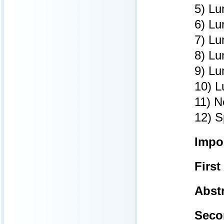
5) Lu
6) Lu
7) Lu
8) Lu
9) Lu
10) L
11) N
12) S
Impo
Firs
Abst
Sec