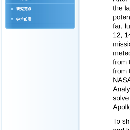
the l
研究亮点
poten
学术前沿
far, 
12, 1
missi
meteo
from 
from 
NASA’
Analy
solve
Apoll
To sh