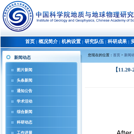
首页
概况简介
机构设置
研究队伍
科研成果
│
│
│
│
│
您现在的位置：
首页
>
新闻
新闻动态
【11.20-2
图片新闻
头条新闻
通知公告
学术活动
综合新闻
科研动态
After
工作进展