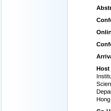
Abst
Conf
Onlin
Conf
Arriv
Host
Insti
Scie
Depar
Hong