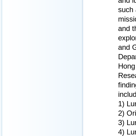
and l
such 
missi
and t
explo
and G
Depar
Hong 
Resea
findi
includ
1) Lu
2) Or
3) Lu
4) L