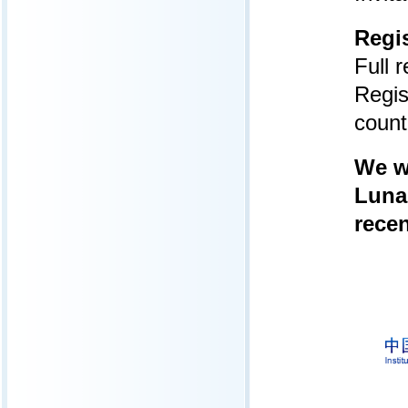
Regis
Full r
Regis
count
We we
Luna
rece