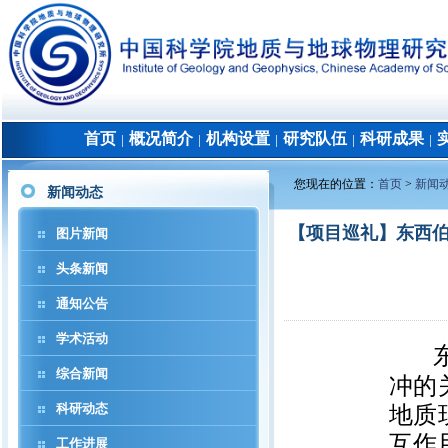
首页
概况简介
机构设置
研究队伍
科研成果
│
│
│
│
│
您现在的位置：
首页
>
新闻
新闻动态
【项目巡礼】东西伯
图片新闻
头条新闻
通知公告
学术活动
综合新闻
冲的
科研动态
地质
互作
工作进展