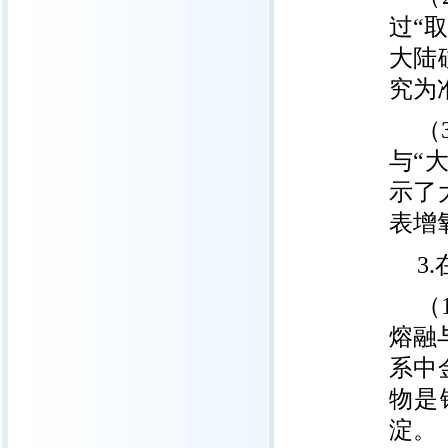
过“
大陆
究为
（
与“
示了
表增
3
（
熔融
系中
物是
淀。