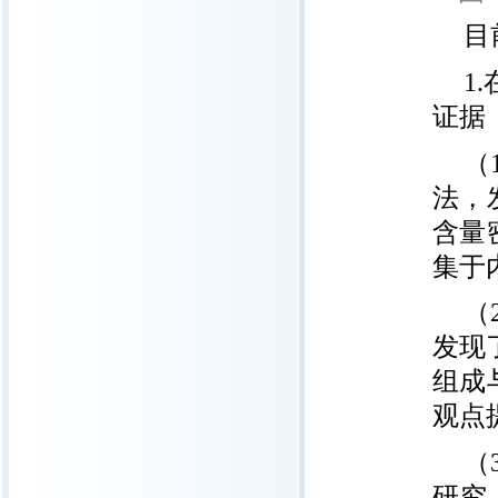
目
1
证据
（
法，
含量
集于
（
发现了
组成
观点
（
研究