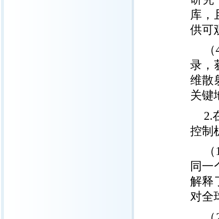
库，
供可
（
录，
维散
关键
2
控制
（
同一
解释
对全
（