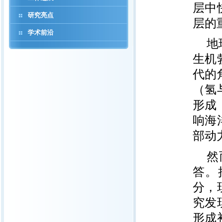
层中
研究亮点
层的
学术前沿
地
生机
代的
（氢
形成
响海
部动
然
答。
分，
究发
形成