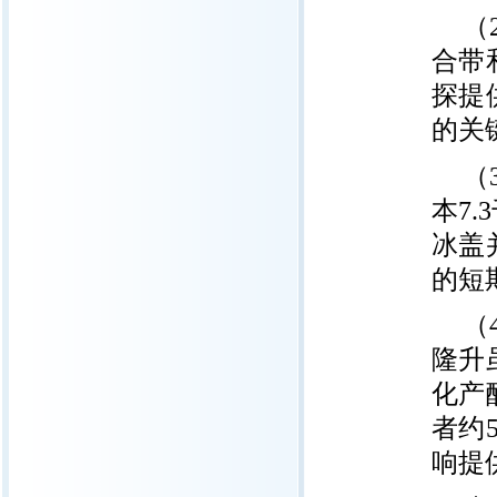
（
合带
探提
的关
（
本7
冰盖
的短
（
隆升
化产
者约
响提