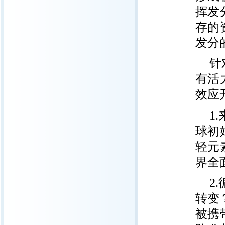
挥发
存的
发分
针
有活
效应
1
球初
轻元
界全
2
转变
被携