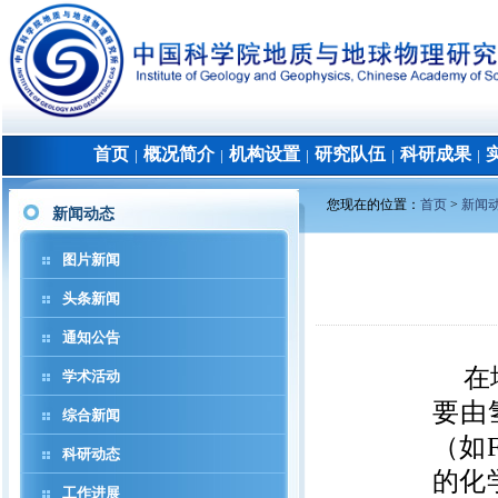
首页
概况简介
机构设置
研究队伍
科研成果
│
│
│
│
│
您现在的位置：
首页
>
新闻
新闻动态
图片新闻
头条新闻
通知公告
在
学术活动
要由
综合新闻
（如
科研动态
的化
工作进展