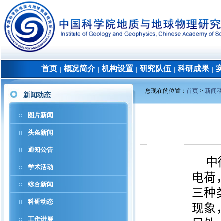
首页
概况简介
机构设置
研究队伍
科研成果
│
│
│
│
│
您现在的位置：
首页
>
新闻
新闻动态
图片新闻
头条新闻
通知公告
中
学术活动
电荷
综合新闻
三种
科研动态
现象
工作进展