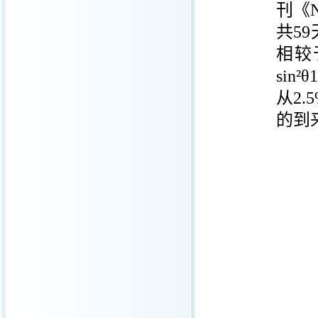
刊《
共
59
相较
sin²θ
从
2.
的到