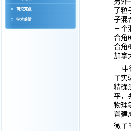
另外
研究亮点
了粒
子混
学术前沿
三个
合角
合角
加拿
中
子实
精确
平，
物理
置建
微子