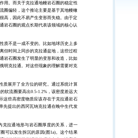
作用。而关于克拉通地幔岩石圈的稳定性
流圈偏轻，这个推论主要是基于其地幔橄
很高，因此不易产生变形而失稳。由于定
通岩石圈的观点长期代表该领域的核心认
性质不是一成不变的。比如地球历史上多
离但时间上同步的克拉通盆地，这些过程
通岩石圈发生了明显的变形和改造，比如
俄明克拉通。对这些现象的理解需要对克
性质展开了全方位的研究。通过系统计算
围的软流圈要高出
0.5-1.2%
，该密度差远大
示这些高密度物质应该存在于克拉通岩石
率先提出的西冈瓦纳克拉通在晚中生代发
内克拉通地形与岩石圈厚度的关系，进一
石圈可以发生拆沉的原因
(
图
1a)
。这个结果