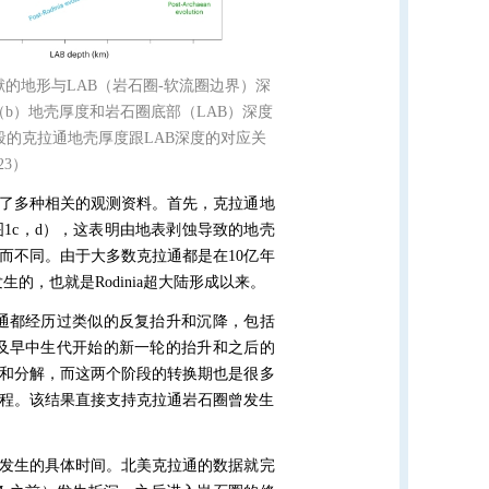
献的地形与
LAB
（岩石圈
-
软流圈边界）深
（
b
）地壳厚度和岩石圈底部（
LAB
）深度
段的克拉通地壳厚度跟
LAB
深度的对应关
23
）
了多种相关的观测资料。首先，克拉通地
图
1c
，
d
），这表明由地表剥蚀导致的地壳
而不同。由于大多数克拉通都是在
10
亿年
发生的，也就是
Rodinia
超大陆形成以来。
通都经历过类似的反复抬升和沉降，包括
及早中生代开始的新一轮的抬升和之后的
和分解，而这两个阶段的转换期也是很多
程。该结果直接支持克拉通岩石圈曾发生
发生的具体时间。北美克拉通的数据就完