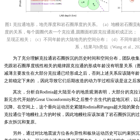
图
1
克拉通地形，地壳厚度和岩石圈厚度的关系。（
a
）地幔岩石圈贡
度的关系，每个圆圈代表一个克拉通
,
圆圈面积跟克拉通面积成正比；
呈现正相关；（
c
）不同年龄的大陆地壳的空间分布；（
d
）不同年龄
系，结果与
b
类似（
Wang et al., 20
为了充分理解克拉通岩石圈拆沉的历史时间和空间分布，团队收集
壳跟岩石圈厚度线性相关的规律跟克拉通的形成年龄没有明显关系（
减薄主要发生在大部分克拉通已经形成之后，否则上述关系应该随年龄
之前稳定下来的 ，因此导致它们后期改造的动力学过程应该是这之后
其次，分析自
Rodinia
超大陆至今的地质观测表明，大部分的克拉
新元古代开始的
Great Unconformity
和之后整个古生代的盆地沉积，以
沉降。在空间上，这个垂向运动历史紧随
Rodinia
和
Pangea
超大陆的聚合
克拉通位于地幔柱上方的时候，因此地幔柱应该加速了岩石圈拆沉的过
多次拆沉和复原。
另外，通过对比地震波方位各向异性和板块运动历史可以约束拆沉