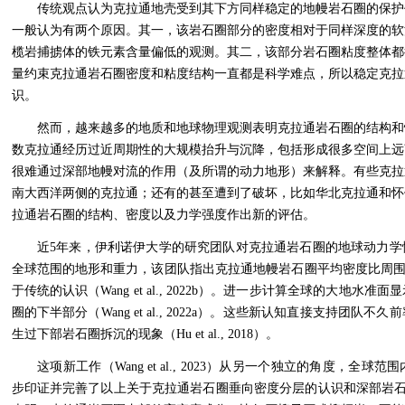
传统观点认为克拉通地壳受到其下方同样稳定的地幔岩石圈的保护
一般认为有两个原因。其一，该岩石圈部分的密度相对于同样深度的软
榄岩捕掳体的铁元素含量偏低的观测。其二，该部分岩石圈粘度整体都
量约束克拉通岩石圈密度和粘度结构一直都是科学难点，所以稳定克拉
识。
然而，越来越多的地质和地球物理观测表明克拉通岩石圈的结构和
数克拉通经历过近周期性的大规模抬升与沉降，包括形成很多空间上远
很难通过深部地幔对流的作用（及所谓的动力地形）来解释。有些克拉
南大西洋两侧的克拉通；还有的甚至遭到了破坏，比如华北克拉通和怀
拉通岩石圈的结构、密度以及力学强度作出新的评估。
近
5
年来，伊利诺伊大学的研究团队对克拉通岩石圈的地球动力学
全球范围的地形和重力，该团队指出克拉通地幔岩石圈平均密度比周
于传统的认识（
Wang et al., 2022b
）。进一步计算全球的大地水准面显
圈的下半部分（
Wang et al., 2022a
）。这些新认知直接支持团队不久前
生过下部岩石圈拆沉的现象（
Hu et al., 2018
）。
这项新工作（
Wang et al., 2023
）从另一个独立的角度，全球范围
步印证并完善了以上关于克拉通岩石圈垂向密度分层的认识和深部岩