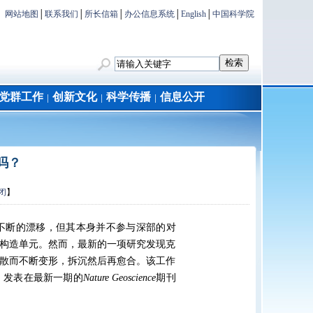
网站地图
│
联系我们
│
所长信箱
│
办公信息系统
│
English
│
中国科学院
党群工作
创新文化
科学传播
信息公开
│
│
│
吗？
闭
】
不断的漂移，但其本身并不参与深部的对
构造单元。然而，最新的一项研究发现克
散而不断变形，拆沉然后再愈合。该工作
，发表在最新一期的
Nature Geoscience
期刊