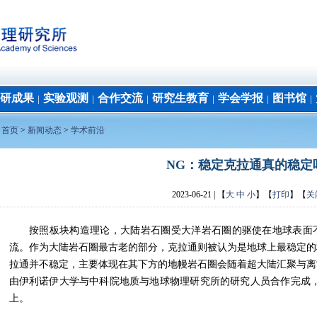
研成果
实验观测
合作交流
研究生教育
学会学报
图书馆
│
│
│
│
│
│
：
首页
>
新闻动态
>
学术前沿
NG：稳定克拉通真的稳定
2023-06-21
| 【
大
中
小
】【
打印
】【
关
按照板块构造理论，大陆岩石圈受大洋岩石圈的驱使在地球表面
流。作为大陆岩石圈最古老的部分，克拉通则被认为是地球上最稳定的
拉通并不稳定，主要体现在其下方的地幔岩石圈会随着超大陆汇聚与离
由伊利诺伊大学与中科院地质与地球物理研究所的研究人员合作完成
上。