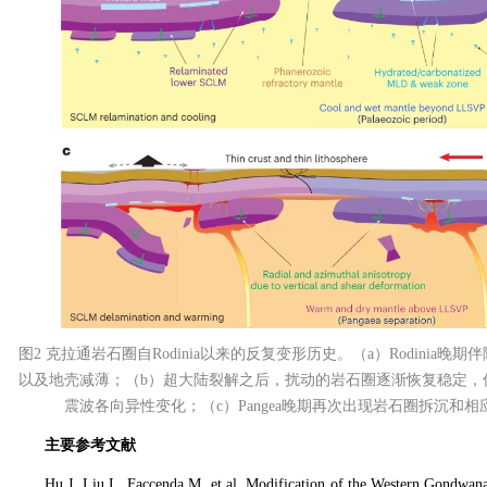
图
2
克拉通岩石圈自
Rodinia
以来的反复变形历史。（
a
）
Rodinia
晚期伴
以及地壳减薄；（
b
）超大陆裂解之后，扰动的岩石圈逐渐恢复稳定，
震波各向异性变化；（
c
）
Pangea
晚期再次出现岩石圈拆沉和相
主要参考文献
Hu J, Liu L, Faccenda M, et al. Modification of the Western Gondwana 