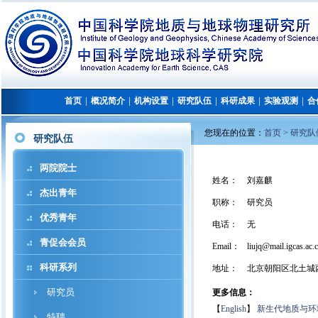
首页
概况简介
机构设置
研究队伍
科研成果
实验观测
合
│
│
│
│
│
│
您现在的位置：
首页 >
研究队
研究队伍
两院院士
姓名
：
刘嘉麒
杰出青年
职称
：
研究员
优秀青年
电话
：
无
青促会会员
Email：
liujq@mail.igcas.ac.
科研系列
地址
：
北京朝阳区北土城
研究员
更多信息：
【
English
】
新生代地质与环
特聘