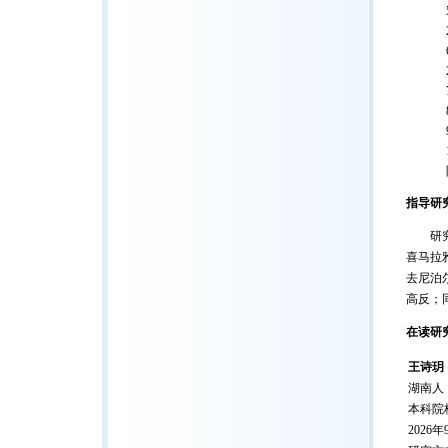
指导研
研究生
喜马拉
去尼泊
高反；
在读研
王诗玥
湖南人
本科院
2026