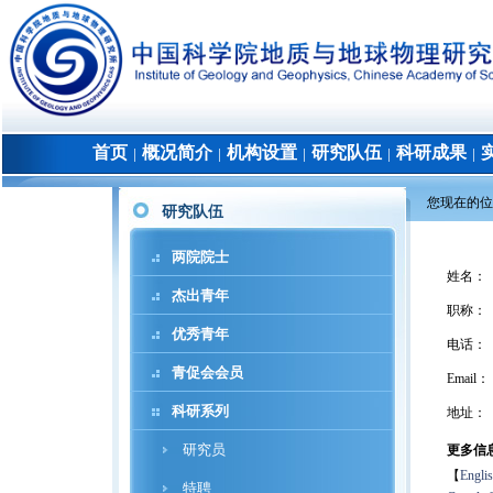
首页
概况简介
机构设置
研究队伍
科研成果
│
│
│
│
│
您现在的位
研究队伍
两院院士
姓名
：
杰出青年
职称
：
优秀青年
电话
：
青促会会员
Email：
科研系列
地址
：
研究员
更多信
【
Engli
特聘