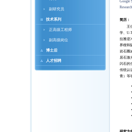
Google S
Researc
副研究员
技术系列
简历：
王佳敏
正高级工程师
学、U
拉雅逆
副高级岗位
界楔和
博士后
岩石圈
居石激
人才招聘
闪石的
传统认识
青）等
研究方