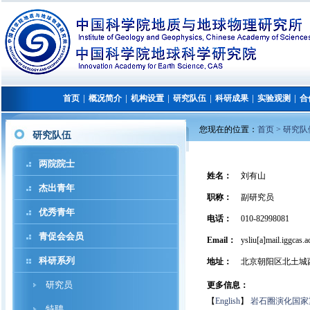
首页
概况简介
机构设置
研究队伍
科研成果
实验观测
合
│
│
│
│
│
│
您现在的位置：
首页 >
研究队
研究队伍
两院院士
姓名：
刘有山
杰出青年
职称：
副研究员
优秀青年
电话：
010-82998081
青促会会员
Email：
ysliu[a]mail.iggcas.a
科研系列
地址：
北京朝阳区北土城
研究员
更多信息：
【
English
】
岩石圈演化国家
特聘