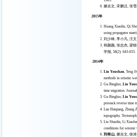
1985.
滕吉文, 宋鹏汉, 张雪
2015年
Huang Xiaolin, Qi Sh
using propagator matr
刘少林, 李小凡, 汪文
韩颜颜, 张忠杰, 梁锴
学报, 58(2): 643-655.
2014年
Liu Youshan
, Teng J
methods in seismic wa
Gu Bingluo,
Liu You
time migration. Journa
Gu Bingluo,
Liu You
prestack reverse time 
Lan Haiqiang, Zhang Z
topography. Tectonophy
Liu Shaolin, Li Xiaof
conditions for seismic
刘有山
, 滕吉文, 徐涛