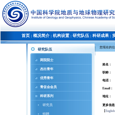
首页
概况简介
机构设置
研究队伍
科研成果
│
│
│
│
│
您现在的位
研究队伍
两院院士
姓名：
杰出青年
职称：
优秀青年
电话：
青促会会员
Email：
科研系列
地址：
研究员
更多信息
【
English
特聘