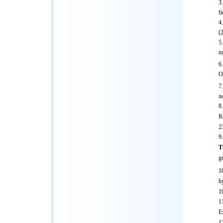
f
(
m
O
n
R
2
T
g
h
1
E