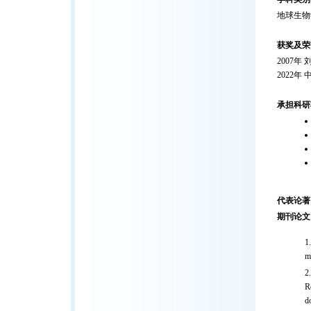
地球生物
获奖及荣
2007年
2022
承担科研
代表论著
期刊论文
m
R
d