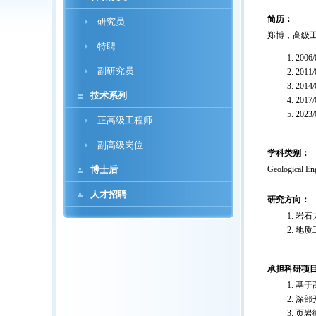
简历：
研究员
郑博，高级
特聘
200
副研究员
201
201
技术系列
201
20
正高级工程师
副高级岗位
学科类别：
博士后
Geological En
人才招聘
研究方向：
岩石
地质
承担科研项
基于
深部
页岩