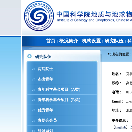
首页
概况简介
机构设置
研究队伍
科
│
│
│
│
您现在的位置
研究队伍
两院院士
姓名
：
郑
杰出青年
职称
：
高
青年科学基金项目（A类）
电话
：
010
青年科学基金项目（B类）
Email：
zhen
优秀青年
地址
：
北
青促会会员
更多信息：
【
English
】
科研系列