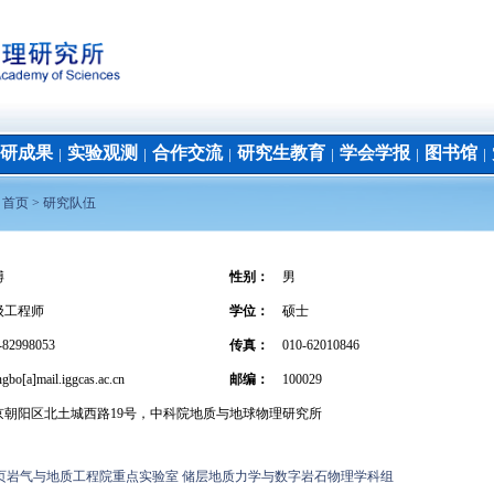
研成果
实验观测
合作交流
研究生教育
学会学报
图书馆
│
│
│
│
│
│
：
首页 >
研究队伍
博
性别：
男
级工程师
学位
：
硕士
-82998053
传真：
010-62010846
gbo[a]mail.iggcas.ac.cn
邮编：
100029
京朝阳区北土城西路19号，中科院地质与地球物理研究所
页岩气与地质工程院重点实验室 储层地质力学与数字岩石物理学科组