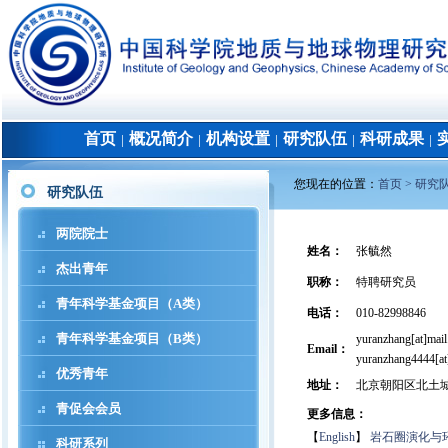
首页
概况简介
机构设置
研究队伍
科研成果
│
│
│
│
│
您现在的位置：
首页 >
研究
研究队伍
两院院士
姓名
：
张毓然
杰出青年
职称
：
特聘研究员
青年科学基金项目（A类）
电话
：
010-82998846
青年科学基金项目（B类）
yuranzhang[at]mail.
Email：
yuranzhang4444[at
优秀青年
地址
：
北京朝阳区北土
青促会会员
更多信息：
【
English
】
岩石圈演化与
科研系列