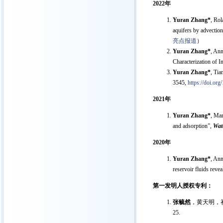
2022
年
Yuran Zhang*
, Ro
aquifers by advectio
亮点报道
）
Yuran Zhang*
, An
Characterization of I
Yuran Zhang*
, Ti
3545,
https://doi.o
2021
年
Yuran Zhang*
, Ma
and adsorption”,
Wat
2020
年
Yuran Zhang*
, An
reservoir fluids revea
第一发明人授权专利：
张毓然
，黄天明，祁生
25.