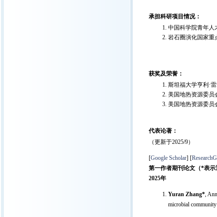
承担科研项目情况：
中国科学院青年人
岩石圈演化国家重
获奖及荣誉：
斯坦福大学亨利·雷米杰出科研奖H
美国地热资源委员会优秀博士生奖
美国地热资源委员会年会最佳报
代表论著：
（更新于2025/9）
[
Google Scholar
] [
ResearchG
第一作者期刊论文（
*
表示
2025年
Yuran Zhang*
, An
microbial community c