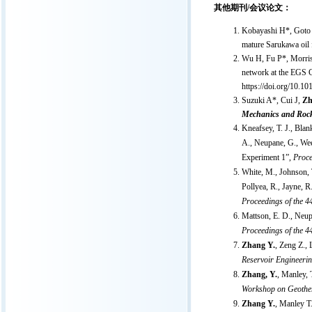
其他期刊/会议论文：
Kobayashi H*, Goto
mature Sarukawa oil 
Wu H, Fu P*, Morri
network at the EGS C
https://doi.org/10.1
Suzuki A*, Cui J,
Zh
Mechanics and Roc
Kneafsey, T. J., Blan
A., Neupane, G., Wee
Experiment 1”,
Proce
White, M., Johnson, T
Pollyea, R., Jayne, 
Proceedings of the 
Mattson, E. D., Neu
Proceedings of the 
Zhang Y.
, Zeng Z.,
Reservoir Engineeri
Zhang, Y.
, Manley, 
Workshop on Geother
Zhang Y.
, Manley T