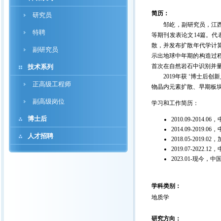
简历：
研究员
邹屹，副研究员，江西井冈山
特聘
等期刊发表论文14篇。代
散，并发布扩散年代学计算软件
副研究员
示出地球中年期的构造过程
首次在自然岩石中识别并
技术系列
2019年获 ‘博士后创
正高级工程师
物晶内元素扩散、早期板
副高级岗位
学习和工作简历：
博士后
2010.09-20
2014.09-20
人才招聘
2018.05-201
2019.07-20
2023.01-现
学科类别：
地质学
研究方向：