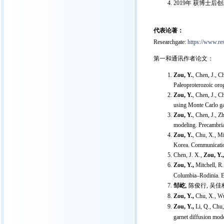
2019年 获博士
代表论著：
Researchgate:
https://www.res
第一和通讯作者论文：
Zou, Y.
, Chen, J., C
Paleoproterozoic oro
Zou, Y.
, Chen, J., C
using Monte Carlo ga
Zou, Y.
, Chen, J., Z
modeling. Precambri
Zou, Y.
, Chu, X., Mi
Korea. Communicatio
Chen, J. X.,
Zou, Y.
Zou, Y.,
Mitchell, R.
Columbia–Rodinia. Ea
邹屹
, 陈俊行
,
吴佳
Zou, Y.,
Chu, X., Wu,
Zou, Y.,
Li, Q., Chu,
garnet diffusion mode