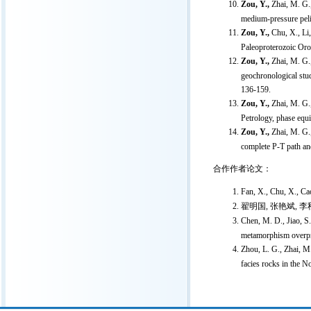
Zou, Y.,
Zhai, M. G.,
medium-pressure peli
Zou, Y.,
Chu, X., Li,
Paleoproterozoic Oro
Zou, Y.,
Zhai, M. G.,
geochronological stud
136-159.
Zou, Y.,
Zhai, M. G.,
Petrology, phase equi
Zou, Y.,
Zhai, M. G.,
complete P-T path and
合作作者论文：
Fan, X., Chu, X., C
翟明国
,
张艳斌
,
李
Chen, M. D., Jiao, S.
metamorphism overpri
Zhou, L. G., Zhai, M.
facies rocks in the 