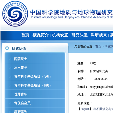
首页
概况简介
机构设置
研究队伍
科研成果
│
│
│
│
│
您现在的位置：
首页 >
研究
研究队伍
两院院士
姓名
：
邹屹
杰出青年
职称
：
特聘副研究员
青年科学基金项目（A类）
电话
：
010-82998255
青年科学基金项目（B类）
Email：
zouyijiangxi[a]mail
优秀青年
地址
：
北京朝阳区北土
青促会会员
更多信息：
【
English
】
岩石圈演化与
科研系列