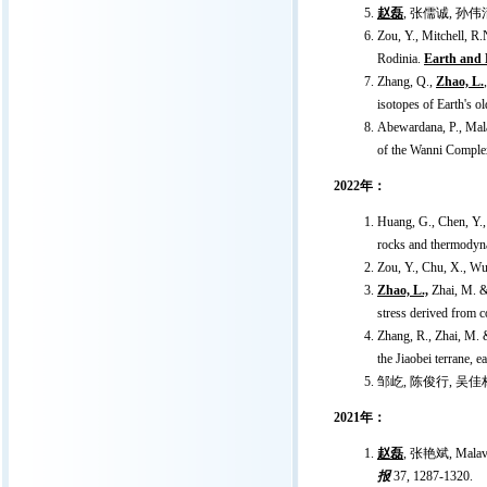
赵磊
, 张儒诚, 孙
Zou, Y., Mitchell, R.
Rodinia.
Earth and P
Zhang, Q.,
Zhao, L.
isotopes of Earth's o
Abewardana, P., Mala
of the Wanni Complex
2022年：
Huang, G., Chen, Y.,
rocks and thermodyn
Zou, Y., Chu, X., Wu
Zhao, L.,
Zhai, M. & 
stress derived from c
Zhang, R., Zhai, M. 
the Jiaobei terrane, 
邹屹, 陈俊行, 吴佳
2021年：
赵磊
, 张艳斌, Ma
报
37, 1287-1320.