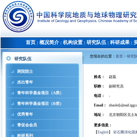
首页
概况简介
机构设置
研究队伍
科研成果
│
│
│
│
│
您现在的位置：
首页 >
研究
研究队伍
两院院士
姓名
：
赵磊
杰出青年
职称
：
副研究员
青年科学基金项目（A类）
电话
：
-
青年科学基金项目（B类）
Email：
zhaolei[a]mail.iggc
优秀青年
地址
：
北京朝阳区北土
青促会会员
更多信息：
【
English
】
岩石圈演化国
科研系列