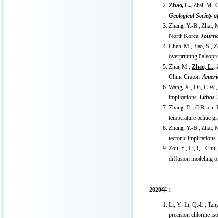
Zhao, L.,
Zhai, M.-G.
Geological Society o
Zhang, Y.-B., Zhai, M
North Korea.
Journal
Chen, M., Jiao, S., Z
overprinting Paleopr
Zhai, M.,
Zhao, L.,
Z
China Craton.
Americ
Wang, X., Oh, C.W.,
implications.
Lithos
3
Zhang, D., O'Brien, P
temperature pelitic 
Zhang, Y.-B., Zhai, M
tectonic implications
Zou, Y., Li, Q., Chu,
diffusion modeling o
2020年：
Li, Y., Li, Q.-L., Ta
precision chlorine is