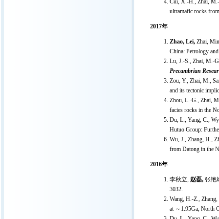
Cui, X.-H., Zhai, M.
ultramafic rocks fro
2017
年
Zhao, Lei,
Zhai, Min
China: Petrology and 
Lu, J.-S., Zhai, M.-G
Precambrian Resea
Zou, Y., Zhai, M., S
and its tectonic impli
Zhou, L.-G., Zhai, M.
facies rocks in the 
Du, L., Yang, C., W
Hutuo Group: Further
Wu, J., Zhang, H., Zh
from Datong in the N
2016
年
李秋立
,
赵磊
,
张艳
3032.
Wang, H.-Z., Zhang, H
at
～
1.95Ga, North C
Du, L., Yang, C., Wy