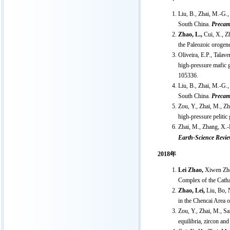
Liu, B., Zhai, M.-G.
South China.
Precam
Zhao, L.,
Cui, X., Zh
the Paleozoic orogen
Oliveira, E.P., Talave
high-pressure mafic g
105336.
Liu, B., Zhai, M.-G.
South China.
Precam
Zou, Y., Zhai, M., Zh
high-pressure pelitic
Zhai, M., Zhang, X.-H
Earth-Science Revi
2018年
Lei Zhao,
Xiwen Zho
Complex of the Cath
Zhao, Lei,
Liu, Bo, 
in the Chencai Area 
Zou, Y., Zhai, M., S
equilibria, zircon an