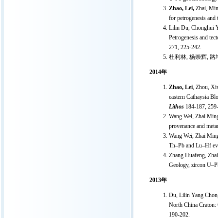
Zhao, Lei,
Zhai, Min
for petrogenesis and 
Lilin Du, Chonghui 
Petrogenesis and tect
271, 225-242.
杜利林
,
杨崇辉
,
路
2014
年
Zhao, Lei
, Zhou, Xi
eastern Cathaysia Bl
Lithos
184-187, 259
Wang Wei, Zhai Ming
provenance and meta
Wang Wei, Zhai Ming
Th–Pb and Lu–Hf evid
Zhang Huafeng, Zha
Geology, zircon U–Pb
2013
年
Du, Lilin Yang Chon
North China Craton: 
190-202.