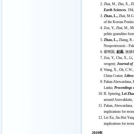
Zhai, M., Zhu, X., Zh
Earth Sciences
, 194
Zhao, L.,
Zhai, M.G.
of the Korean Penins
Zou, Y., Zhai, M., Mi
pelitic granulites fr
Zhao, L.,
Zhang, R.-C
Neoproterozoic - Pal
翟明国,
赵磊
, 祝
Zou, Y., Chu, X., Li,
orogeny.
Journal of 
Wang, X., Oh, C.W.,
China Craton.
Lithos
Pahan Abewardana, P.
Lanka.
Proceedings o
B. Spiering,
Lei Zha
around Aruwakkalu, 
Pahan, Abewardana, 
implications for tect
Lei Xu, Jin-Hui Yan
implications for tect
2019年