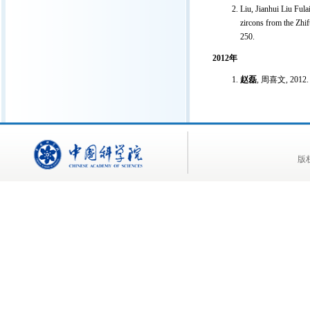
Liu, Jianhui Liu Ful
zircons from the Zhi
250.
2012
年
赵磊
,
周喜文
, 2012
版权