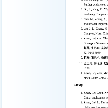
Further evidence on a
Du, L., Yang, C., Wy
Zanhuang Complex: Co
Zhai, M., Zhang, Y., 
and broader implicati
Wu, J.-L., Zhang, H.
Complex, North China
Zhao, Lei,
Zhu, Xiw
Geologica Sinica (E
赵磊
,
张艳斌
,
吴福
32, 3045-3069.
赵磊
,
张艳斌
,
杨正
金正男
,
韩龙渊
,
赵
3138.
Zhao, Lei,
Zhai, Min
block, South China.
2015
年
Zhao, Lei
, Zhou, X
China: implications 
Zhao, Lei
, Li, Ties
U-Pb geochronology a