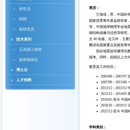
简历：
研究员
兰海强，男，中国科学院地
特聘
国家优秀青年基金获得者，入选
等，中国地球物理学会地
副研究员
细结构成像与过程等研究。在复
文 40 余篇。近几年，
技术系列
圈演化国家重点实验室青
正高级工程师
拟在地震波传播理论数值
报考。同时，拟招以上方
副高级岗位
教育及工作经历：
博士后
2003/09－200
人才招聘
2007/09－20
2013/12－20
2012/12－2014/
2016/01-至今
2018/10－20
2022/12-至今
学科类别：