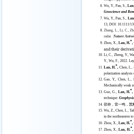
Wu, Y., Pan, S.,
Lan
Geoscience and Rem
Wu, Y., Pan, S.,
Lan
13,
DOI: 10.1111/1
Zhang, L., Li, C., Zh
radar.
Nature Astro
*
Zhou, X.,
Lan, H.
,
and their derivat
Li, C., Zheng, Y., Wa
Y., Wu, F., 2022. La
*
Lan, H.
,
Chen, L., 
polarization analysis
Gao, Y., Chen, L.,
Mechanically weak zon
*
Guo, G.,
Lan, H.
technique:
Geophysi
邵帅，雷一鸣，
兰
Wu, Z., Chen, L., Tal
in the northeastern to
*
Zhou, X.,
Lan, H.
,
*
Zhou, X.,
Lan, H.
,