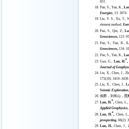
651.
Pan, S., Yan, K.,
Lan
Energies
, 13: 3074.
Liu, Y. S., Xu, T., 
element method.
Eart
Pan, S., Qin, Z.,
La
Geosciences,
123: 95
Pan, S., Yan, K.,
L
Geosciences,
134: 1
Pan, S., Yan, K.,
Lan
*
Guo, G.,
Lan, H.
Journal of Geophys
Liu, X., Chen, J., Z
175(10): 3419–3439.
Liu, X., Chen, J.,
L
Seismic Exploration
侯爵，刘有山，
兰
*
Lan, H.
,
Chen, L.,
Applied Geophysics
*
Lan, H.
,
Chen, L.
prospecting
, 66(2): 
Lan, H.
,
Chen, J., 