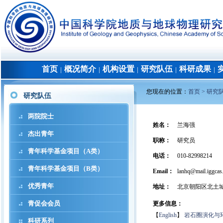
首页
概况简介
机构设置
研究队伍
科研成果
│
│
│
│
│
您现在的位置：
首页 >
研究
研究队伍
两院院士
姓名
：
兰海强
杰出青年
职称
：
研究员
青年科学基金项目（A类）
电话
：
010-82998214
青年科学基金项目（B类）
Email：
lanhq@mail.iggcas.
优秀青年
地址
：
北京朝阳区北土
青促会会员
更多信息：
【
English
】
岩石圈演化与
科研系列