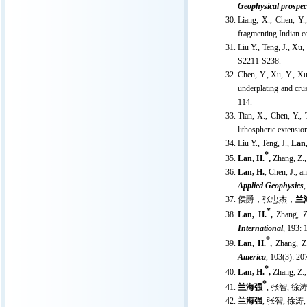
Geophysical prospec
Liang, X., Chen, Y.
fragmenting Indian c
Liu Y., Teng, J., Xu, 
S2211-S238.
Chen, Y., Xu, Y., Xu,
underplating and cru
114.
Tian, X., Chen, Y., 
lithospheric extensio
Liu Y., Teng, J.,
Lan,
*
Lan, H.
,
Zhang, Z.,
Lan, H.
, Chen, J., a
Applied Geophysics
,
侯爵，张忠杰，
兰
*
Lan, H.
,
Zhang, Z.
International
, 193: 
*
Lan, H.
,
Zhang, Z.
America
, 103(3): 20
*
Lan, H.
,
Zhang, Z.,
*
兰海强
,
张智
,
徐
兰海强
,
张智
,
徐涛