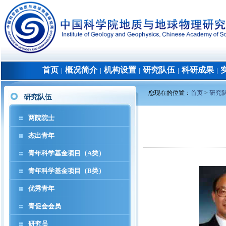
首页
概况简介
机构设置
研究队伍
科研成果
│
│
│
│
│
您现在的位置：
首页
>
研究
研究队伍
两院院士
杰出青年
青年科学基金项目（A类）
青年科学基金项目（B类）
优秀青年
青促会会员
研究员