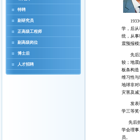
特聘
副研究员
1933
学，后从
正高级工程师
统，从事
副高级岗位
震预报模
博士后
先后涉足
较；地震
人才招聘
板条构造
维习性与
地球非对
灾害及减
发表论文
学三等奖
先后担任
学会理事
员。