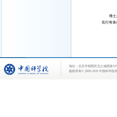
博士
实行有条
地址：北京市朝阳区北土城西路19号 邮 编:
版权所有© 2009-
2026 中国科学