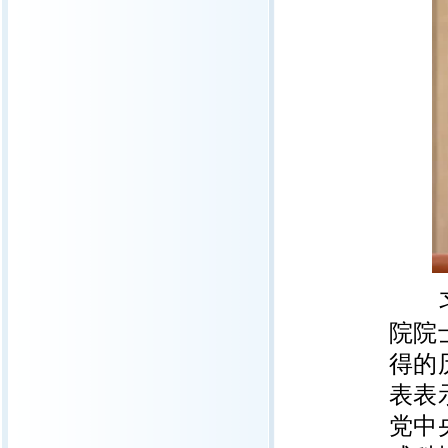
习近
院院
得的
表表
党中