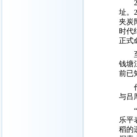
20
址。
夹炭
时代纪
正式
至今
钱塘
前已
作为
与吕
“我
乐平
稻的