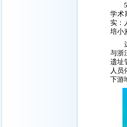
5月
学术
实：
培小
这篇
与浙
遗址
人员
下游