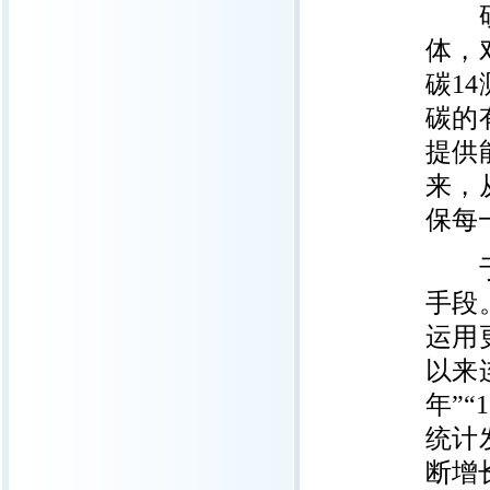
研究
体，
碳1
碳的
提供
来，
保每
于禄
手段
运用
以来连
年”
统计
断增