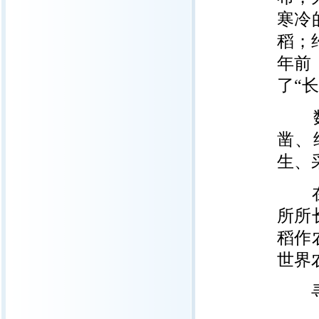
寒冷
稻；
年前
了“
数位
凿、
生、
在该
所所
稻作
世界
寻找