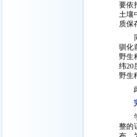
要依
土壤
质保
同时
驯化
野生
纬2
野生
此次
完
学界
整的
布，