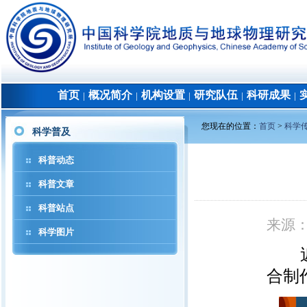
首页
概况简介
机构设置
研究队伍
科研成果
│
│
│
│
│
您现在的位置：
首页
>
科学
科学普及
科普动态
科普文章
科普站点
来源
科学图片
近日
合制