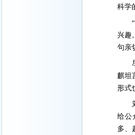
科学
“B
兴趣
句亲
尽管
麒坦
形式
刘嘉
给公
多、