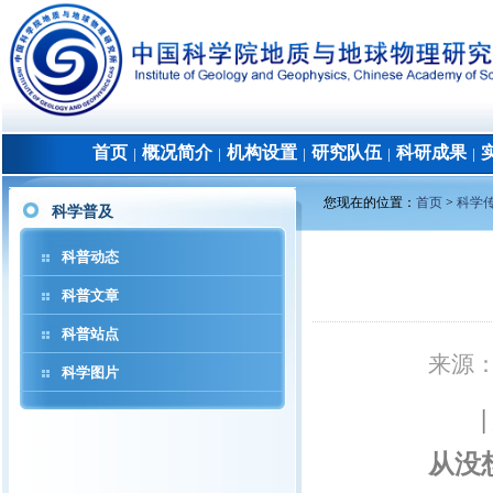
首页
概况简介
机构设置
研究队伍
科研成果
│
│
│
│
│
您现在的位置：
首页
>
科学
科学普及
科普动态
科普文章
科普站点
来源
科学图片
|
从没