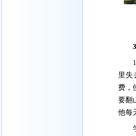
19
里失
费，
要翻
他每
学校