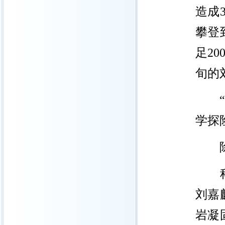
造成
攀登
足2
旬的
“我
学探
除了
科研
刘嘉
岩凝