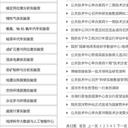
公共技术中心举办第四十二期技术沙
稳定同位素分析实验室
公共技术中心召开科研实验数据网站
惰性气体实验室
公共技术中心举办第四十一期技术沙
氩氩、铀-钍-氦年代学实验室
区域中心2021年度总结交流会成功召
我所在子午工程2021年度运行评估中
铀系年代学实验室
我所“国家地球系统科学数据中心-地
成矿元素与同位素实验室
公共技术中心郭倩高级实验师入选202
流体包裹体实验室
公共技术中心举办第四十期“技术沙龙
岩矿制样与分析实验室
博物馆接收第一批月球样品研究资料
公共技术中心召开“科研实验数据管理网
地震台阵探测实验室
漠河市市长邢雪松一行来所调研
空间环境探测实验室
冷湖行星地质观测中心首台行星望远
水化学与环境实验室
我所漠河野外站正式批准为国家野外
超级计算实验室
公共技术中心举办第39期技术沙龙暨
地球科学大数据与人工智能中心
共12页
首页
上一页
1
2
3
4
5
下一页