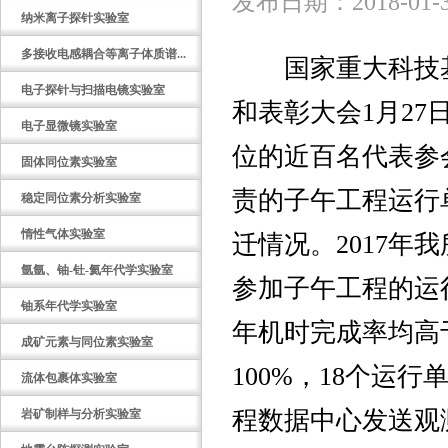
发布日期：2018-01-
纳米离子探针实验室
多接收电感耦合等离子体质谱...
国家重大科技
电子探针与扫描电镜实验室
和表彰大会
1
月
27
电子显微镜实验室
位的近百名代表参
固体同位素实验室
责的子午工程运行
稳定同位素分析实验室
惰性气体实验室
迁情况。
2017
年我
氩氩、铀-钍-氦年代学实验室
参加子午工程的运
铀系年代学实验室
年机时完成率均高
成矿元素与同位素实验室
100%
，
18
个运行
流体包裹体实验室
程数据中心发送观
岩矿制样与分析实验室