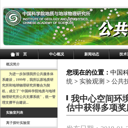
首 页
中心概况
新闻动态
技术
概况简介
您现在的位置：
中国
为进一步加强我所公共服务体
系建设，1999年，我所以原地质研
统
>
实验观测
>
公共
究所和地球物理研究所整合为契
机，成立了"中国科学院地质与地球
我中心空间环境
物理研究所公共支撑系统"，统一管
理支撑平台建设...
估中获得多项奖
实验室列表
离子探针实验室