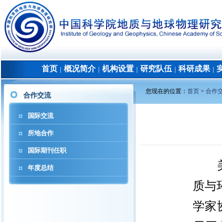
首页
概况简介
机构设置
研究队伍
科研成果
│
│
│
│
│
您现在的位置：
首页
>
合作
合作交流
国际交流
所地合作
国际期刊任职
年度总结
质与环
学家协