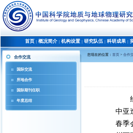
首页
概况简介
机构设置
研究队伍
科研成果
│
│
│
│
│
您现在的位置：
首页
>
合作
合作交流
国际交流
所地合作
国际期刊任职
经
年度总结
中亚
春季