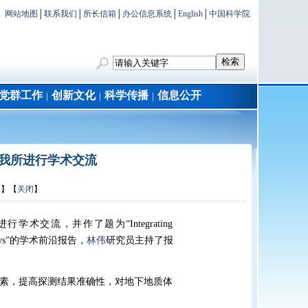
网站地图
│
联系我们
│
所长信箱
│
办公信息系统
│
English
│
中国科学院
党群工作
创新文化
科学传播
信息公开
│
│
│
教授来我所进行学术交流
印
】【
关闭
】
学术交流，并作了题为“Integrating
 workflows”的学术前沿报告，
林伟
研究员主持了报
素，提高探测结果准确性，对地下地质体