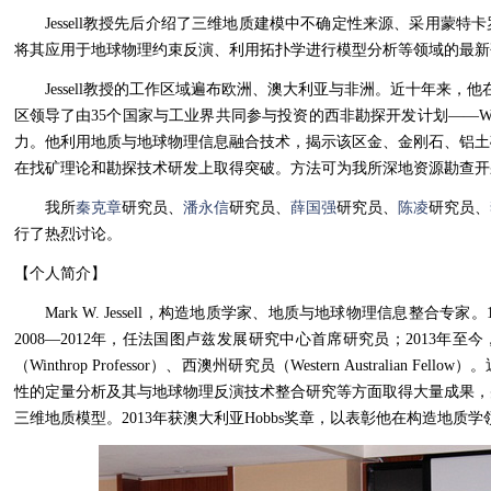
Jessell教授先后介绍了三维地质建模中不确定性来源、采用蒙特卡罗（M
将其应用于地球物理约束反演、利用拓扑学进行模型分析等领域的最
Jessell教授的工作区域遍布欧洲、澳大利亚与非洲。近十年来，他在西非克拉通（
区领导了由35个国家与工业界共同参与投资的西非勘探开发计划——W
力。他利用地质与地球物理信息融合技术，揭示该区金、金刚石、铝土
在找矿理论和勘探技术研发上取得突破。方法可为我所深地资源勘查
我所
秦克章
研究员、
潘永信
研究员、
薛国强
研究员、
陈凌
研究员、
行了热烈讨论。
【个人简介】
Mark W. Jessell，构造地质学家、地质与地球物理信息整合专家
2008—2012年，任法国图卢兹发展研究中心首席研究员；2013年
（Winthrop Professor）、西澳州研究员（Western Australian
性的定量分析及其与地球物理反演技术整合研究等方面取得大量成果，
三维地质模型。2013年获澳大利亚Hobbs奖章，以表彰他在构造地质