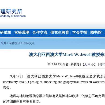
研成果
实验观测
合作交流
研究生教育
学会学报
图书馆
│
│
│
│
│
│
：
首页
>
合作交流
>
国际交流
澳大利亚西澳大学Mark W. Jessell
2017-09-15
| 作者：
科技处 | 【
大
中
小
】【
打
9月12日，澳大利亚西澳大学Mark W. Jessell教授应邀来我所进行
uncertainty into 3D geological modeling and geophysical inversion
告会。
地质与地球物理信息融合能够有效消除地学数据中的信息不确定因
的精细识别具有重要意义。