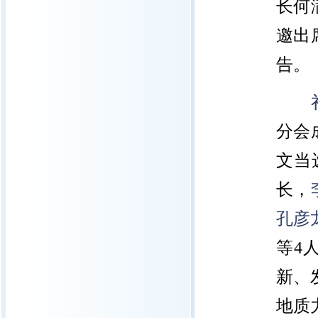
长何
邀出
告。
分会
文当
长，
孔彦
等4
新、
地质