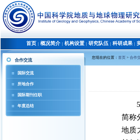
首页
概况简介
机构设置
研究队伍
科研成果
│
│
│
│
│
您现在的位置：
首页
>
合作
合作交流
国际交流
所地合作
国际期刊任职
5月
年度总结
简称
地质