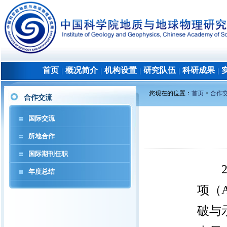
首页
概况简介
机构设置
研究队伍
科研成果
│
│
│
│
│
您现在的位置：
首页
>
合作
合作交流
国际交流
所地合作
国际期刊任职
年度总结
项（
破与