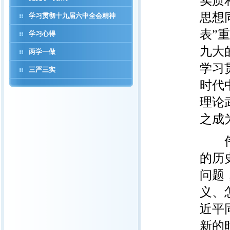
实质
思想
学习贯彻十九届六中全会精神
表”
学习心得
九大
两学一做
学习
三严三实
时代
理论
之成
伟大
的历
问题
义、
近平
新的