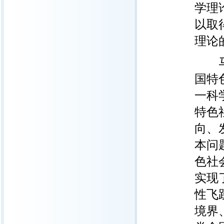
学理
以取
理论
马克
国特
一科
特色
向、
本问
色社
实现
性飞
境界