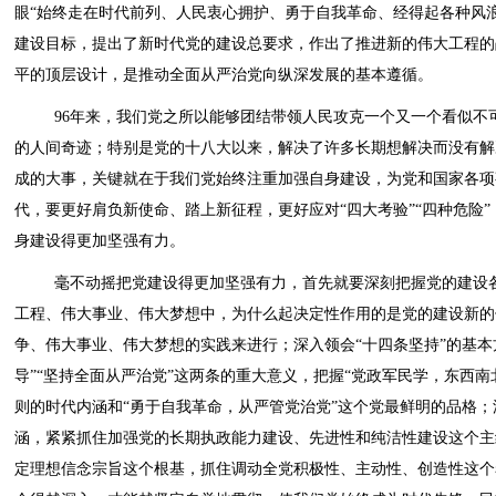
眼“始终走在时代前列、人民衷心拥护、勇于自我革命、经得起各种风
建设目标，提出了新时代党的建设总要求，作出了推进新的伟大工程的
平的顶层设计，是推动全面从严治党向纵深发展的基本遵循。
96年来，我们党之所以能够团结带领人民攻克一个又一个看似不
的人间奇迹；特别是党的十八大以来，解决了许多长期想解决而没有解
成的大事，关键就在于我们党始终注重加强自身建设，为党和国家各项
代，要更好肩负新使命、踏上新征程，更好应对“四大考验”“四种危险
身建设得更加坚强有力。
毫不动摇把党建设得更加坚强有力，首先就要深刻把握党的建设
工程、伟大事业、伟大梦想中，为什么起决定性作用的是党的建设新的
争、伟大事业、伟大梦想的实践来进行；深入领会“十四条坚持”的基本
导”“坚持全面从严治党”这两条的重大意义，把握“党政军民学，东西
则的时代内涵和“勇于自我革命，从严管党治党”这个党最鲜明的品格
涵，紧紧抓住加强党的长期执政能力建设、先进性和纯洁性建设这个主
定理想信念宗旨这个根基，抓住调动全党积极性、主动性、创造性这个