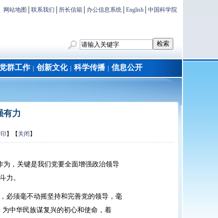
网站地图
│
联系我们
│
所长信箱
│
办公信息系统
│
English
│
中国科学院
党群工作
创新文化
科学传播
信息公开
│
│
│
强有力
打印
】【
关闭
】
作为，关键是我们党要全面增强政治领导
斗力。
想，必须毫不动摇坚持和完善党的领导，毫
、为中华民族谋复兴的初心和使命，着