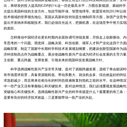
过程中。面对当前这场国际金融危机，各国正在进行抢占科技制高点的竞赛，全球
出，将研发的投入提高到GDP的3％这一历史最高水平，力图在新能源、基础科
次提出美国科技的主攻方向，包括节能环保、智慧地球等。欧盟宣布到2013年以前
技术领域的世界领先地位。英国从高新科技特别是生物制药等方面，加强产业竞争
提出开发纳米和核能技术。我们必须目光远大，把握机遇，在这场竞争中努力实现
的差距。
怎样推动中国经济在更长时期内全面协调可持续发展，尽快走上创新驱动、内
常思考的一个问题。我觉得，战略决策、科技创新、领军人才和产业化这四个方面
战略部署。制定了国家中长期科学和技术发展规划纲要，把建设创新型国家作为战
济科技制高点作为战略重点，逐步使战略性新兴产业成为经济社会发展的主导力量
主创新、重点跨越、支撑发展、引领未来的我国科技发展战略方针。
科学选择战略性新兴产业非常关键。选对了就能跨越发展，选错了将会贻误时
有市场需求前景，具备资源能耗低、带动系数大、就业机会多、综合效益好的特征
求急剧减少，而且将来在相当长的时间也很难恢复到危机之前的水平。在这种情况
中一些产业又没有掌握核心和关键技术。面对这种情况，我们必须重视发展战略性
突破核心和关键技术。选择战略性新兴产业的科学依据是什么？最重要的有三条：
是要有良好的经济技术效益；三是要能带动一批产业的兴起。