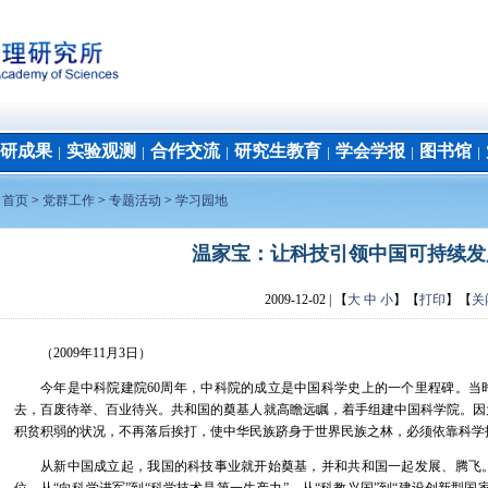
研成果
实验观测
合作交流
研究生教育
学会学报
图书馆
│
│
│
│
│
│
：
首页
>
党群工作
>
专题活动
>
学习园地
温家宝：让科技引领中国可持续发
2009-12-02
| 【
大
中
小
】【
打印
】【
关
（2009年11月3日）
今年是中科院建院60周年，中科院的成立是中国科学史上的一个里程碑。当
去，百废待举、百业待兴。共和国的奠基人就高瞻远瞩，着手组建中国科学院。因
积贫积弱的状况，不再落后挨打，使中华民族跻身于世界民族之林，必须依靠科学
从新中国成立起，我国的科技事业就开始奠基，并和共和国一起发展、腾飞。