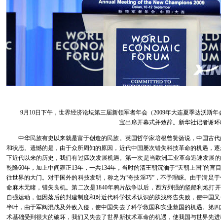
9月10日下午，世界经济论坛第三届新领军者年会（2009年大连夏季达沃斯
宝出席开幕式并致辞。新华社记者谢环
中华民族有史以来就是富于创造的民族。英国哲学家培根曾赞扬说，中国古代
和状态。遗憾的是，由于众所周知的原因，近代中国屡次错失科技革命的机遇，逐
下近代以来的历史，我们有过四次发展机遇。第一次是当欧洲工业革命迅速发展的时
乾隆60年，加上中间雍正13年，一共134年，当时的清王朝沉湎于“天朝上国”的
往世界的大门。对于国外的科技发明，称之为“奇技淫巧”，不予理睬。由于满足
命麻木无睹，错失良机。第二次是1840年鸦片战争以后，西方列强的坚船利炮打开
自强运动，但因落后的封建制度和对近代科学技术认识的肤浅终告失败，使中国又
半叶，由于军阀混战及外敌入侵，使中国失去了科学救国和实业救国的机遇。第四
术基础受到很大的破坏，我们又失去了世界新技术革命的机遇，使我国与世界先进