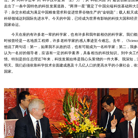
位。从“向科学进军”到“科学技术是第一生产力”，从“科教兴国”到“建设创新型
走出了一条中国特色的科技发展道路。“两弹一星”奠定了中国尖端科技基础和大
子；杂交水稻成为满足中国粮食需求和促进世界谷物生产的“金钥匙”；载人航天成
科研领域达到国际先进水平。今天的中国，已经成为世界有影响的科技大国和经济
国家命运。
今天在座的有许多老一辈的科学家，也有许多和我年龄相仿的科学家。我们都
时候曾经是一名地质工程师，许多老科学家的感人事迹至今难忘。去年，《Scien
他说了两句话：第一，如果我不从政的话，也有可能成为一名科学家；第二，我参
认为一名好的领导者，应该有一定的科学素养，具备相当的科技知识。到中央工
情。特别是担任总理近7年来，科技发展始终是我心头萦绕的一件大事。我深知，
明天。我们必须依靠科学技术全面建成惠及十几亿人口的更高水平的小康社会，依
国家。