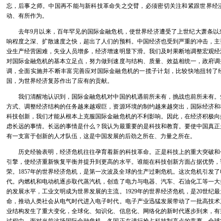
忘，后事之师。中国再不能与新科技革命失之交臂，必须密切关注和紧跟世界经
动、有所作为。
去年9月以来，百年罕见的国际金融危机，使世界经济遭受了上世纪大萧条以
响程度之深、扩散速度之快，超出了人们的预料。中国经济也受到严重的冲击，主
业生产经营困难，失业人员增多，经济增速明显下滑。我们及时果断地调整宏观经
对国际金融危机的基本立足点，努力做到速度与结构、质量、效益相统一，政府调
调，全面实施并不断丰富完善应对国际金融危机的一揽子计划，比较快地扭转了
国，为世界经济复苏作出了应有的贡献。
我们清醒地认识到，国际金融危机对中国的机遇前所未有，挑战也前所未有。
方式、调整经济结构的任务越来越艰巨，资源环境的制约越来越突出，国际经济和
科技创新，我们才能从根本上克服国际金融危机的不利影响。因此，在经济积极向
虑长远的事情。长远的事情是什么？我认为最重要的是科技和教育。要使中国真正
有一支富于创新的人才队伍，这是中国发展的后劲之所在、力量之所在。
历史经验表明，经济危机往往孕育着新的科技革命。正是科技上的重大突破和
引擎，使经济重新恢复平衡并提升到更高的水平。谁能在科技创新方面占据优势，
荣。1857年的世界经济危机，是第一次波及全球的生产过剩危机。这次危机引发
代。内燃机和电动机逐步取代蒸汽机，创造了电力与电器、汽车、石油化工等一大
的发展水平，工业文明成为世界发展的主流。1929年的世界经济危机，是20世纪
命，推动人类社会从电气时代进入电子时代。电子产业迅猛发展带动了一批高技术
业结构发生了重大变化，全球化、知识化、信息化、网络化的新时代逐步到来，有