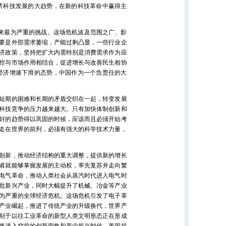
济科技发展的大趋势，在新的科技革命中赢得主
来最为严重的挑战。这场危机波及范围之广、影
要是外部需求萎缩，产能过剩凸显，一些行业企
济政策，坚持把扩大内需特别是消费需求作为应
控与市场作用相结合，促进增长与改善民生相协
经济增速下滑的态势，中国作为一个负责任的大
短期的困难和长期的矛盾交织在一起，转变发展
科技竞争的压力越来越大。只有加快体制创新和
好的趋势得以巩固的时候，应该而且必须开始考
走在世界的前列，必须有强大的科学技术力量，
创新，推动经济结构的重大调整，提供新的增长
谁就能够掌握发展的主动权，率先复苏并走向繁
了电气革命，推动人类社会从蒸汽时代进入电气时
批新兴产业，同时大幅提升了机械、冶金等产业
最为严重的全球经济危机。这场危机引发了电子革
产业崛起，推进了传统产业的升级换代，世界产
别于以往工业革命的新型人类文明形态正在形成