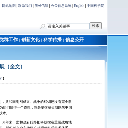
网站地图
│
联系我们
│
所长信箱
│
办公信息系统
│
English
│
中国科学院
党群工作
创新文化
科学传播
信息公开
│
│
│
展（全文）
闭
】
时，共和国刚刚成立、战争的硝烟还没有完全散
为他们懂得一个道理，就是要摆脱长期以来中国
技术。
60年来，党和政府始终把科技摆在重要战略地