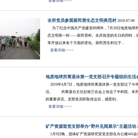
查看详细>>>>
全所党员参观留民营生态文明典范村
2010-07-06
为了纪念中国共产党建党89周年，7月29日地质地球
态文明第一村——留民营村。在庆祝党的生日的同时，
革开放以来各个方面的变化。留民营生村位于...
查看详细>>>>
地质地球所离退休第一党支部召开专题组织生活
2010年4月7日，地质地球所离退休第一党支部过了今
活。 所离退办主任彭裕兰在会上传达了中科院、本所
的重要讲话。支部党员听取传达后，感受到...
查看详细>>>>
矿产资源室党支部举办“野外见闻展示”主题活动
2
1月9日晚，固体矿产资源研究室党支部在办公楼443