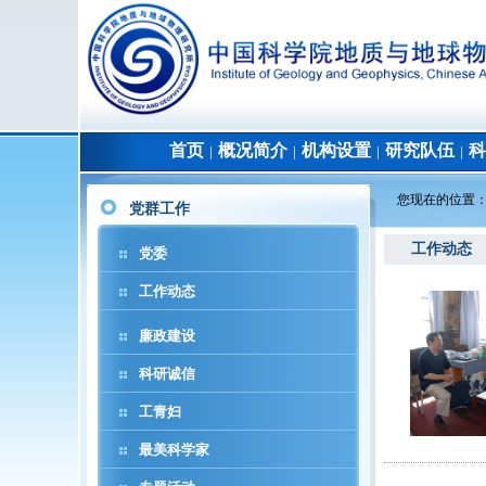
首页
概况简介
机构设置
研究队伍
科
│
│
│
│
您现在的位置
党群工作
工作动态
党委
工作动态
廉政建设
科研诚信
工青妇
最美科学家