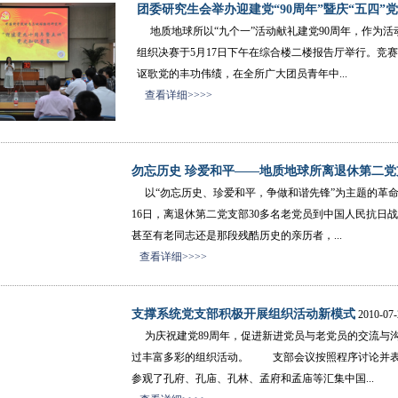
团委研究生会举办迎建党“90周年”暨庆“五四”党史
地质地球所以“九个一”活动献礼建党90周年，作为
组织决赛于5月17日下午在综合楼二楼报告厅举行。竞
讴歌党的丰功伟绩，在全所广大团员青年中...
查看详细>>>>
勿忘历史 珍爱和平——地质地球所离退休第二党支
以“勿忘历史、珍爱和平，争做和谐先锋”为主题的革命圣
16日，离退休第二党支部30多名老党员到中国人民抗
甚至有老同志还是那段残酷历史的亲历者，...
查看详细>>>>
支撑系统党支部积极开展组织活动新模式
2010-07-
为庆祝建党89周年，促进新进党员与老党员的交流与沟通
过丰富多彩的组织活动。 支部会议按照程序讨论并
参观了孔府、孔庙、孔林、孟府和孟庙等汇集中国...