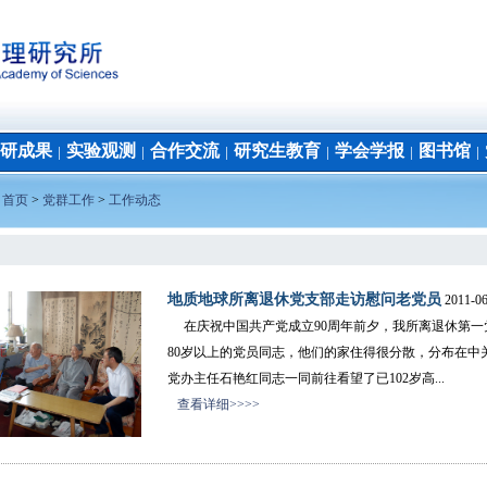
研成果
实验观测
合作交流
研究生教育
学会学报
图书馆
│
│
│
│
│
│
：
首页
>
党群工作
>
工作动态
地质地球所离退休党支部走访慰问老党员
2011-06
在庆祝中国共产党成立90周年前夕，我所离退休第一
80岁以上的党员同志，他们的家住得很分散，分布在中
党办主任石艳红同志一同前往看望了已102岁高...
查看详细>>>>