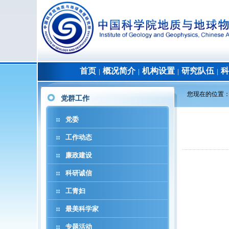
首页
概况简介
机构设置
研究队伍
科
│
│
│
│
您现在的位置
党群工作
党委
工作动态
廉政建设
科研诚信
工青妇
最美科学家
专题活动