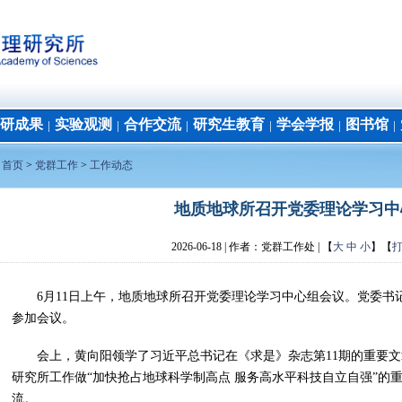
研成果
实验观测
合作交流
研究生教育
学会学报
图书馆
│
│
│
│
│
│
：
首页
>
党群工作
>
工作动态
地质地球所召开党委理论学习中
2026-06-18
| 作者：
党群工作处 | 【
大
中
小
】【
6月11日上午，地质地球所召开党委理论学习中心组会议。党委书
参加会议。
会上，黄向阳领学了习近平总书记在《求是》杂志第11期的重要
研究所工作做“加快抢占地球科学制高点 服务高水平科技自立自强”的
流。