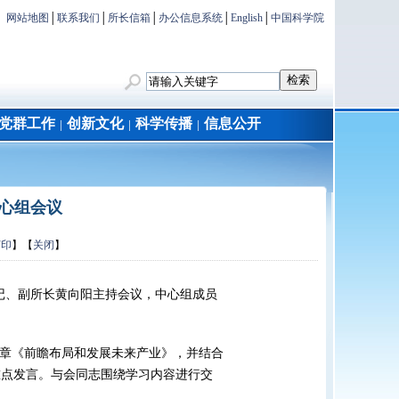
网站地图
│
联系我们
│
所长信箱
│
办公信息系统
│
English
│
中国科学院
党群工作
创新文化
科学传播
信息公开
│
│
│
心组会议
打印
】【
关闭
】
记、副所长黄向阳主持会议，中心组成员
文章《前瞻布局和发展未来产业》，并结合
重点发言。与会同志围绕学习内容进行交